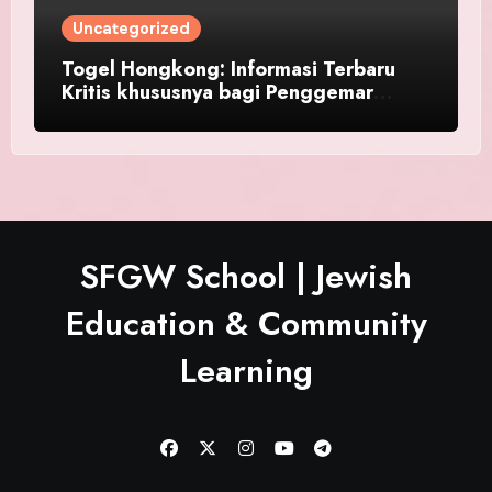
Uncategorized
Togel Hongkong: Informasi Terbaru
Kritis khususnya bagi Penggemar
Togel
SFGW School | Jewish
Education & Community
Learning