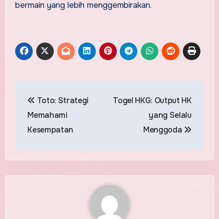
bermain yang lebih menggembirakan.
Post
Toto: Strategi
Togel HKG: Output HK
navigation
Memahami
yang Selalu
Kesempatan
Menggoda