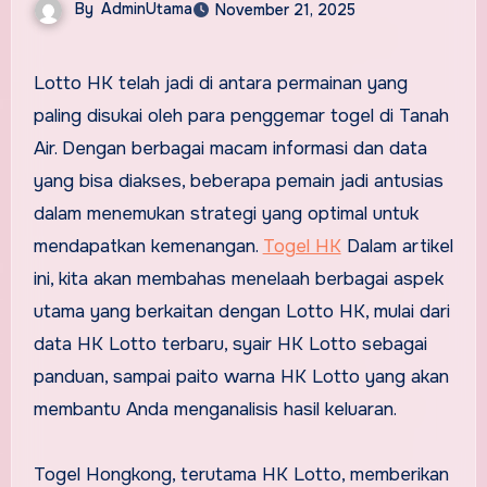
By
AdminUtama
November 21, 2025
Lotto HK telah jadi di antara permainan yang
paling disukai oleh para penggemar togel di Tanah
Air. Dengan berbagai macam informasi dan data
yang bisa diakses, beberapa pemain jadi antusias
dalam menemukan strategi yang optimal untuk
mendapatkan kemenangan.
Togel HK
Dalam artikel
ini, kita akan membahas menelaah berbagai aspek
utama yang berkaitan dengan Lotto HK, mulai dari
data HK Lotto terbaru, syair HK Lotto sebagai
panduan, sampai paito warna HK Lotto yang akan
membantu Anda menganalisis hasil keluaran.
Togel Hongkong, terutama HK Lotto, memberikan