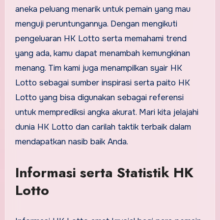
aneka peluang menarik untuk pemain yang mau
menguji peruntungannya. Dengan mengikuti
pengeluaran HK Lotto serta memahami trend
yang ada, kamu dapat menambah kemungkinan
menang. Tim kami juga menampilkan syair HK
Lotto sebagai sumber inspirasi serta paito HK
Lotto yang bisa digunakan sebagai referensi
untuk memprediksi angka akurat. Mari kita jelajahi
dunia HK Lotto dan carilah taktik terbaik dalam
mendapatkan nasib baik Anda.
Informasi serta Statistik HK
Lotto