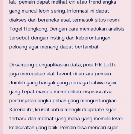
lalu, pemain dapat melihat ciri atau trend angka
yang muncul lebih sering. Informasi ini dapat
diakses dari beraneka asal, termasuk situs resmi
Togel Hongkong. Dengan cara memadukan analisis
tersebut dengan insting dan keberuntungan,
peluang agar menang dapat bertambah.
Di samping pengaplikasian data, puisi HK Lotto
juga merupakan alat favorit di antara pemain.
Jumlah yang banyak yang percaya bahwa syair
yang tepat mampu memberikan inspirasi atau
pertunjukan angka pilihan yang menguntungkan.
Karena itu, krusial untuk mengikuti update syair
terbaru dan melihat yang mana yang memiliki level
keakuratan yang baik. Pemain bisa mencari syair