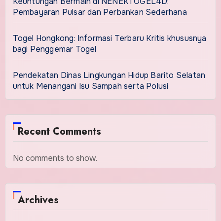
Keuntungan Bermain di NENEKTOGEL4D:
Pembayaran Pulsar dan Perbankan Sederhana
Togel Hongkong: Informasi Terbaru Kritis khususnya
bagi Penggemar Togel
Pendekatan Dinas Lingkungan Hidup Barito Selatan
untuk Menangani Isu Sampah serta Polusi
Recent Comments
No comments to show.
Archives