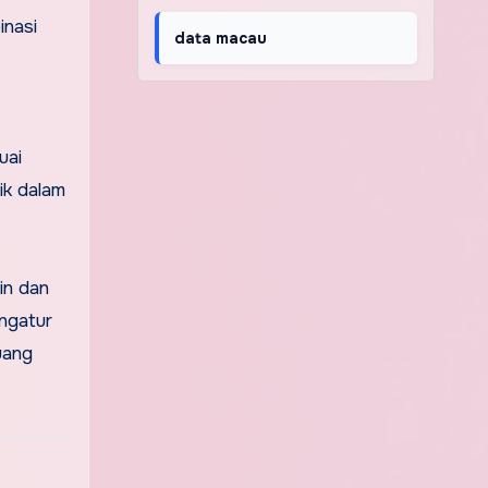
inasi
data macau
uai
ik dalam
in dan
ngatur
uang