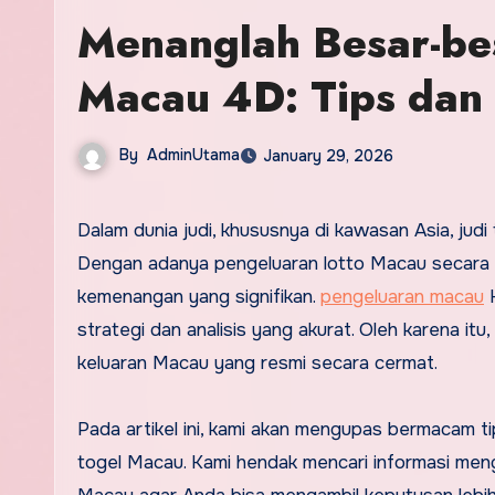
Menanglah Besar-bes
Macau 4D: Tips dan
By
AdminUtama
January 29, 2026
Dalam dunia judi, khususnya di kawasan Asia, judi togel Macau 4D menjadi salah satu favorit oleh para penggila.
Dengan adanya pengeluaran lotto Macau secara b
kemenangan yang signifikan.
pengeluaran macau
H
strategi dan analisis yang akurat. Oleh karena i
keluaran Macau yang resmi secara cermat.
Pada artikel ini, kami akan mengupas bermacam t
togel Macau. Kami hendak mencari informasi men