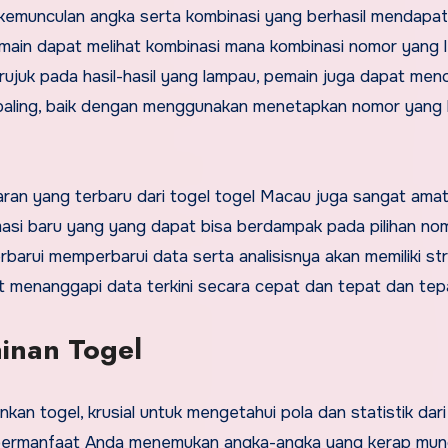
 kemunculan angka serta kombinasi yang berhasil mendapa
ain dapat melihat kombinasi mana kombinasi nomor yang l
juk pada hasil-hasil yang lampau, pemain juga dapat men
aling, baik dengan menggunakan menetapkan nomor yang 
ran yang terbaru dari togel togel Macau juga sangat ama
rmasi baru yang yang dapat bisa berdampak pada pilihan no
barui memperbarui data serta analisisnya akan memiliki st
 menanggapi data terkini secara cepat dan tepat dan tep
inan Togel
 togel, krusial untuk mengetahui pola dan statistik dari
 bermanfaat Anda menemukan angka-angka yang kerap mun