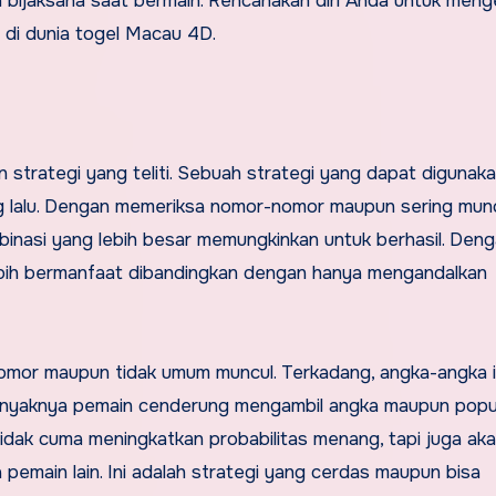
 bijaksana saat bermain. Rencanakan diri Anda untuk meng
 di dunia togel Macau 4D.
strategi yang teliti. Sebuah strategi yang dapat digunak
g lalu. Dengan memeriksa nomor-nomor maupun sering mun
inasi yang lebih besar memungkinkan untuk berhasil. Den
 lebih bermanfaat dibandingkan dengan hanya mengandalkan
nomor maupun tidak umum muncul. Terkadang, angka-angka i
banyaknya pemain cenderung mengambil angka maupun popul
idak cuma meningkatkan probabilitas menang, tapi juga ak
pemain lain. Ini adalah strategi yang cerdas maupun bisa