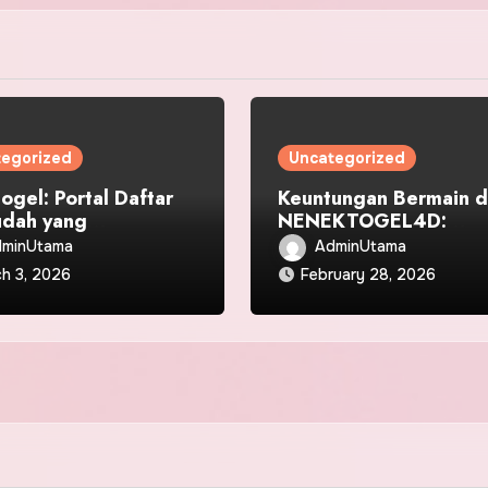
tegorized
Uncategorized
ogel: Portal Daftar
Keuntungan Bermain d
dah yang
NENEKTOGEL4D:
diakan Hasil
Pembayaran Pulsar da
minUtama
AdminUtama
tis
Perbankan Sederhana
h 3, 2026
February 28, 2026