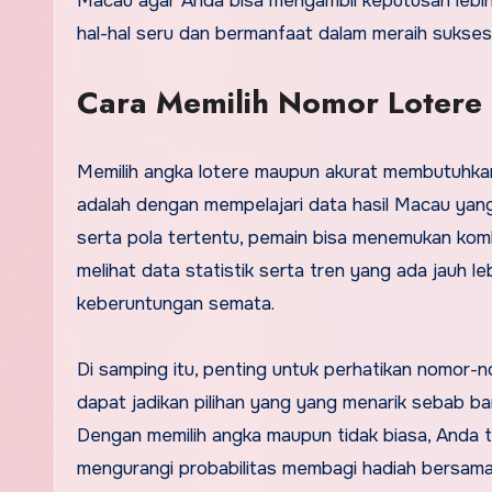
Macau agar Anda bisa mengambil keputusan lebih
hal-hal seru dan bermanfaat dalam meraih sukses
Cara Memilih Nomor Lotere
Memilih angka lotere maupun akurat membutuhkan 
adalah dengan mempelajari data hasil Macau yan
serta pola tertentu, pemain bisa menemukan komb
melihat data statistik serta tren yang ada jauh
keberuntungan semata.
Di samping itu, penting untuk perhatikan nomor-
dapat jadikan pilihan yang yang menarik sebab 
Dengan memilih angka maupun tidak biasa, Anda t
mengurangi probabilitas membagi hadiah bersama 